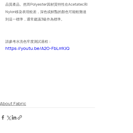
品質產品。然而Polyester因材質特性在Acetatec和
Nylon移染表現較差，深色或鮮豔的顏色可能較難達
到這一標準，通常建議3級作為標準。
請參考水洗色牢度測試過程：
https://youtu.be/A2O-FbLmYJQ
About Fabric