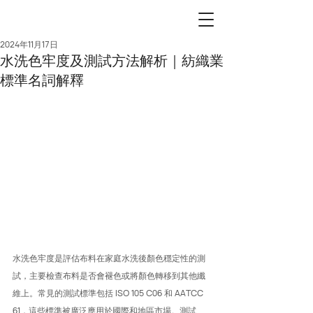
2024年11月17日
水洗色牢度及測試方法解析｜紡織業
標準名詞解釋
水洗色牢度是評估布料在家庭水洗後顏色穩定性的測
試，主要檢查布料是否會褪色或將顏色轉移到其他纖
維上。常見的測試標準包括 ISO 105 C06 和 AATCC 
61，這些標準被廣泛應用於國際和地區市場。測試