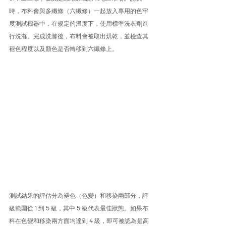
時，布料會與多纖條（六纖條）一起放入專用的色牢
度測試機器中，在規定的溫度下，使用標準洗衣劑進
行洗滌。完成洗滌後，布料會被取出烘乾，並檢查其
褪色程度以及顏色是否轉移到六纖條上。
測試結果的評估分為褪色（色變）和移染兩部分，評
級範圍從 1 到 5 級，其中 5 級代表最佳狀態。如果布
料在色變和移染兩方面均達到 4 級，即可被認為是高