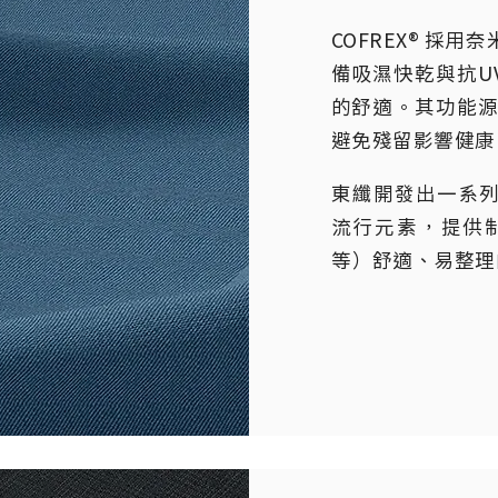
COFREX® 採
備吸濕快乾與抗UV功
的舒適。其功能
避免殘留影響健康
東纖開發出一系列 
流行元素，提供
等）舒適、易整理