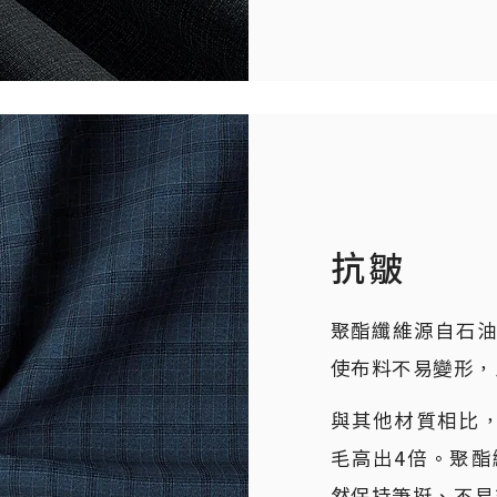
抗皺
聚酯纖維源自石
使布料不易變形，
與其他材質相比
毛高出4倍。聚
然保持筆挺、不易