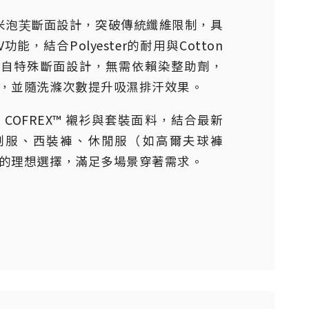
用奈米泡芙斷面設計，突破傳統纖維限制，具
能，結合Polyester的耐用與Cotton
源自特殊斷面設計，無需依賴染整助劑，
，並隨洗滌次數提升吸濕排汗效果。
COFREX™ 襯衫與套裝面料，結合最新
制服、西裝褲、休閒服（如高爾夫球褲
的理想選擇，滿足多場景穿著需求。