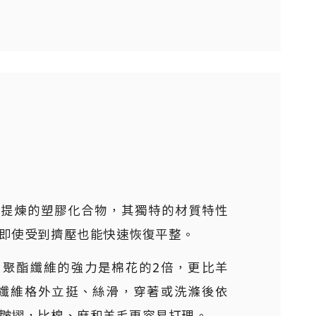
油提煉的塑膠化合物，其獨特的材質特性
即使受到擠壓也能快速恢復平整。
，聚酯纖維的強力是棉花的2倍，更比羊
酯纖維格外立挺、絲滑，穿著或洗滌後依
皺摺，比棉、麻和羊毛更容易打理。