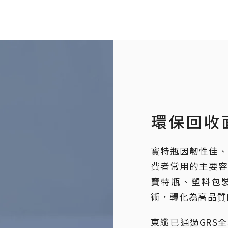
環保回收
寶特瓶因韌性佳
費者常用的主要
寶特瓶、塑料包
術，轉化為高品質
東纖已通過GRS