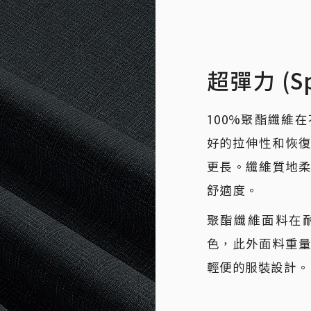
超彈力 (Sp
100%聚酯纖維
好的拉伸性和恢
更長。纖維質地
舒適度。
聚酯纖維面料在
色，此外面料重
輕便的服裝設計。