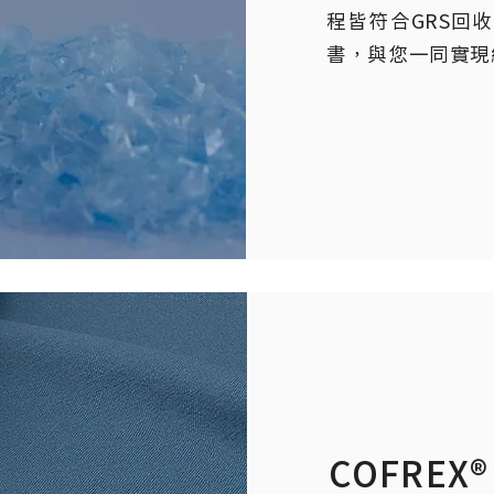
程皆符合GRS回
書，與您一同實現
COFREX