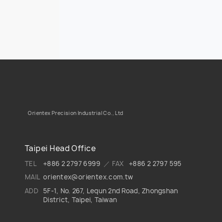
Orientex Precision Industrial Co., Ltd
Taipei Head Office
TEL
+886 2 2797 6999
／ FAX
+886 2 2797 595
MAIL
orientex@orientex.com.tw
ADD
5F-1, No. 267, Lequn 2nd Road, Zhongshan
District, Taipei, Taiwan