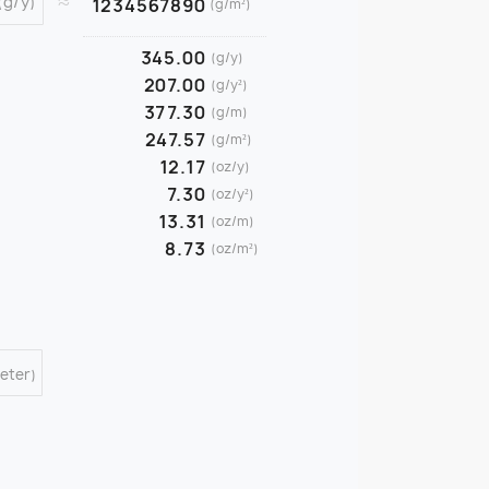
≈
(g/y)
1234567890
(g/m²)
345.00
(g/y)
207.00
(g/y²)
377.30
(g/m)
247.57
(g/m²)
12.17
(oz/y)
7.30
(oz/y²)
13.31
(oz/m)
8.73
(oz/m²)
eter)