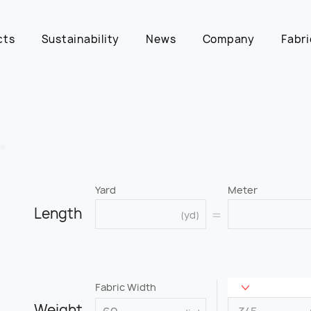
cts
Sustainability
News
Company
Fabri
Yard
Meter
Length
=
(yd)
Fabric Width
Weight