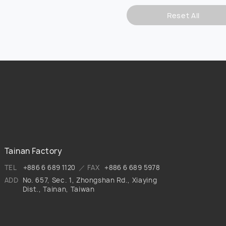
Reset All
Tainan Factory
TEL
+886 6 689 1120
／ FAX
+886 6 689 5978
ADD
No. 657, Sec. 1, Zhongshan Rd., Xiaying
Dist., Tainan, Taiwan