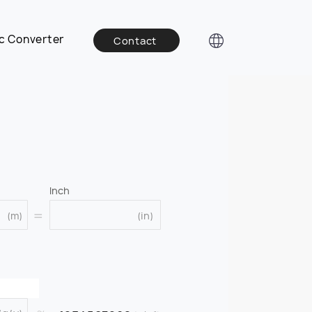
c Converter
Contact
Inch
=
(m)
(in)