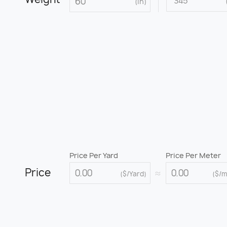
(in)
Price Per Yard
Price Per Meter
Price
≈
($/Yard)
($/m