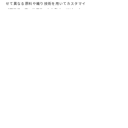
せて異なる原料や織り技術を用いてカスタマイ
ズ可能で、高い伸縮性、しわ防止、UVカット、
速乾性などの機能を付与します。
Orientexはグローバルリサイクル基準（GRS）
認証を取得しており、持続可能なリサイクル素
材を使用した製品を提供し、紡織品供給チェー
ンでの材料選択において、お客様により多様で
環境に優しい選択肢を提供しています。
すべての機能性生地を見る
Explore More