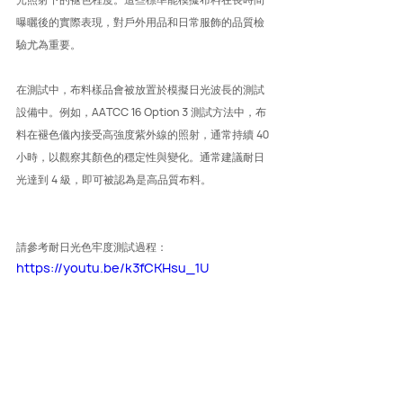
曝曬後的實際表現，對戶外用品和日常服飾的品質檢
驗尤為重要。
在測試中，布料樣品會被放置於模擬日光波長的測試
設備中。例如，AATCC 16 Option 3 測試方法中，布
料在褪色儀內接受高強度紫外線的照射，通常持續 40 
小時，以觀察其顏色的穩定性與變化。通常建議耐日
光達到 4 級，即可被認為是高品質布料。
請參考耐日光色牢度測試過程：
https://youtu.be/k3fCKHsu_1U